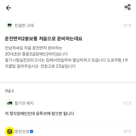
🐸
친절한 고래
1년 전
운전면허2종보통 처음으로 준비하는데요
안녕하세요 처음 운전면허 준비하는 

20대초반 중증3급장애인(여자)입니다

필기시험실전모의고사는 집에서연습하여 열심히하고 있습니다 도로주행,t주
차꿀팁 알려주십시오  전참고로 23살입니다
댓글
2
🚛
활기찬 돼지
1년 전
저 청각장애인인데 유투브에 찾으면 됩니다
운전선생
1년 전