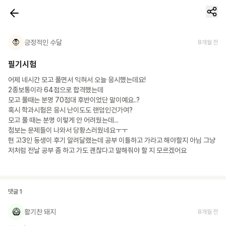
🧛
긍정적인 수달
8개월 전
필기시험
어제 네시간 모고 풀면서 익혀서 오늘 응시했는데요!

2종보통이라 64점으로 합격했는데

모고 풀때는 분명 70점대 후반이었단 말이예요..? 

혹시 학과시험은 응시 난이도도 랜덤인건가여? 

모고 풀 때는 분명 이렇게 안 어려웠는데... 

첨보는 문제들이 나와서 당황스러웠네요ㅜㅜ

현 고3인 동생이 후기 알려달랬는데 공부 이틀하고 가라고 해야할지 아님 그냥 
저처럼 전날 공부 좀 하고 가도 괜찮다고 말해줘야 할 지 모르겠어요
댓글
1
🥝
활기찬 돼지
8개월 전