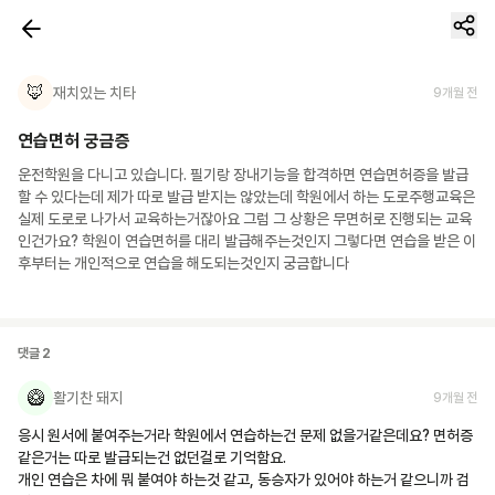
🦊
재치있는 치타
9개월 전
연습면허 궁금증
운전학원을 다니고 있습니다. 필기랑 장내기능을 합격하면 연습면허증을 발급
할 수 있다는데 제가 따로 발급 받지는 않았는데 학원에서 하는 도로주행교육은 
실제 도로로 나가서 교육하는거잖아요 그럼 그 상황은 무면허로 진행되는 교육
인건가요? 학원이 연습면허를 대리 발급해주는것인지 그렇다면 연습을 받은 이
후부터는 개인적으로 연습을 해도되는것인지 궁금합니다
댓글
2
🥝
활기찬 돼지
9개월 전
응시 원서에 붙여주는거라 학원에서 연습하는건 문제 없을거같은데요? 면허증
같은거는 따로 발급되는건 없던걸로 기억함요.

개인 연습은 차에 뭐 붙여야 하는것 같고, 동승자가 있어야 하는거 같으니까 검