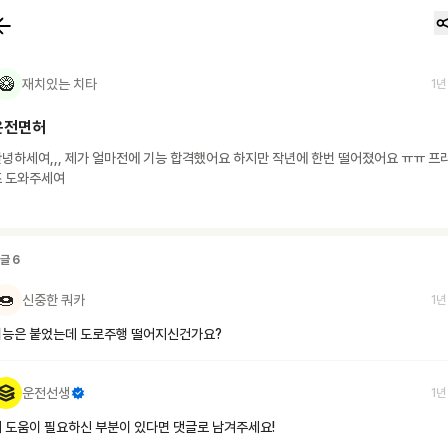
🥝
재치있는 치타
1년
운전면허
녕하세여,,, 제가 얼마전에 기능 합격했어요 하지만 작년에 한번 떨어졌어요 ㅠㅠ 프
즈 도와주세여
댓글
6
🍩
신중한 쿼카
1년
기능은 붙었는데 도로주행 떨어지신건가요?
운전선생
1년
 도움이 필요하신 부분이 있다면 댓글로 남겨주세요!