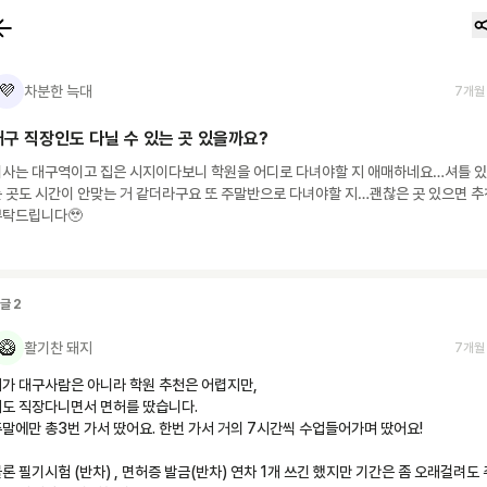
💜
차분한 늑대
7개월
대구 직장인도 다닐 수 있는 곳 있을까요?
회사는 대구역이고 집은 시지이다보니 학원을 어디로 다녀야할 지 애매하네요…셔틀 있
 곳도 시간이 안맞는 거 같더라구요 또 주말반으로 다녀야할 지…괜찮은 곳 있으면 추천
부탁드립니다🥹
댓글
2
🥝
활기찬 돼지
7개월
가 대구사람은 아니라 학원 추천은 어렵지만,

도 직장다니면서 면허를 땄습니다.

말에만 총3번 가서 땄어요. 한번 가서 거의 7시간씩 수업들어가며 땄어요! 

론 필기시험 (반차) , 면허증 발금(반차) 연차 1개 쓰긴 했지만 기간은 좀 오래걸려도 