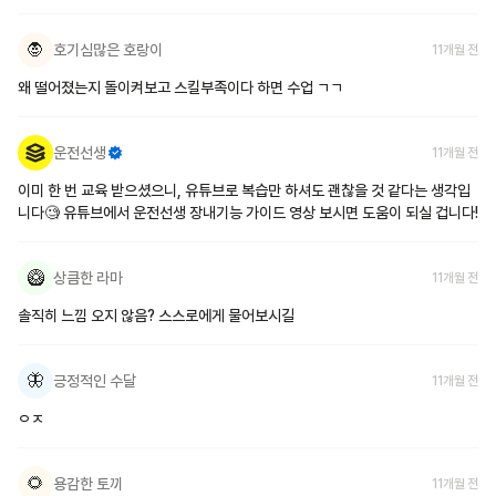
🧛
호기심많은 호랑이
11개월 전
왜 떨어졌는지 돌이켜보고 스킬부족이다 하면 수업 ㄱㄱ
운전선생
11개월 전
이미 한 번 교육 받으셨으니, 유튜브로 복습만 하셔도 괜찮을 것 같다는 생각입
니다🧐 유튜브에서 운전선생 장내기능 가이드 영상 보시면 도움이 되실 겁니다!
🥝
상큼한 라마
11개월 전
솔직히 느낌 오지 않음? 스스로에게 물어보시길
🦋
긍정적인 수달
11개월 전
ㅇㅈ
🌻
용감한 토끼
11개월 전