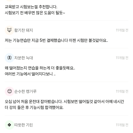
교육받고 시험보는겔 추천합니다.

시험보기 전 배우면 많은 도움이 될듯~
🦊
활기찬 돼지
11개월 전
저는 기능연습만 지금 5번 결제했습니다 이젠 시험만 볼것같아요..
🦋
차분한 늑대
11개월 전
왜 떨어졌는지 연습을 하는게 더 좋을듯해요..

여러번 기능에서 떨어지다보니 ..
😊
순수한 캥거루
11개월 전
오십 넘어 처음 운전대 잡아봤습니다. 시험보면 떨어질것 같아서 아예 네시간 
더 강의 들은 후 기능시험 합격했어요.
🍀
따뜻한 기린
11개월 전