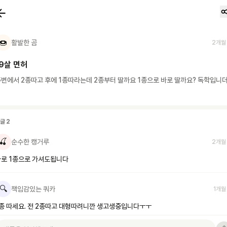
🍩
활발한 곰
2개월
19살 면허
변에서 2종따고 후에 1종따라는데 2종부터 딸까요 1종으로 바로 딸까요? 독학입니
댓글
2
🍒
순수한 캥거루
2개월
바로 1종으로 가셔도됩니다
🔍
책임감있는 쿼카
1개월
종 따세요. 전 2종따고 대형따려니깐 생고생중입니다ㅜㅜ