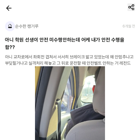
🔮
순수한 캥거루
6개월 전
아니 학원 선생이 안전 미수행안하는데 어케 내가 안전 수행을
함??
아니 교차로에서 좌회전 겹쳐서 서서히 브레이크 밟고 있었는데 왜 안멈추냐고 
부딪힐거냐고 실격처리 해놓고 그 뒤로 운전할 때 안전벨트 안하는 거 레전드