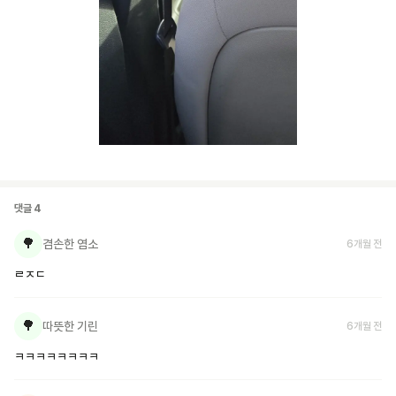
댓글
4
🌳
겸손한 염소
6개월 전
ㄹㅈㄷ
🌳
따뜻한 기린
6개월 전
ㅋㅋㅋㅋㅋㅋㅋㅋ