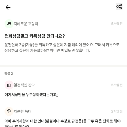
🚛
지혜로운 호랑이
5개월 전
전화상담말고 카톡상담 안되나요?
운전면허 2종(자동)을 취득하고 싶은데 지금 해외에 있어요. 그래서 카톡으로 
상담하고 싶은데 가능할까요? 아니면 메일도 괜찮습니다.
댓글
2
🎀
열정적인 판다
5개월 전
여기서상담을 누구랑하겠다는거고;;
🧛
차분한 늑대
2개월 전
아마 주의사항에 대한 안내(환불이나 수강료 규정등)를 구두 혹은 전화로 해야
하는걸로 알아요