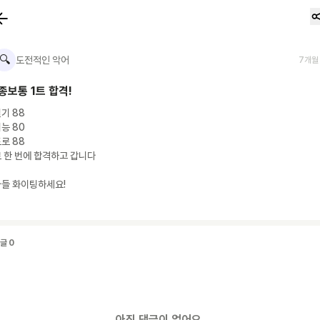
🔍
도전적인 악어
7개월
1종보통 1트 합격!
기 88

능 80

로 88

 한 번에 합격하고 갑니다

다들 화이팅하세요!
댓글
0
아직 댓글이 없어요.