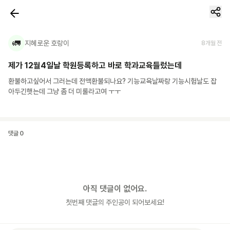
🚛
지혜로운 호랑이
8개월 전
제가 12월4일날 학원등록하고 바로 학과교육들렀는데
환불하고싶어서 그러는데 전액환불되나요? 기능교육날짜랑 기능시험날도 잡
아두긴햇는데 그냥 좀 더 미룰라고여 ㅜㅜ
댓글
0
아직 댓글이 없어요.
첫번째 댓글의 주인공이 되어보세요!