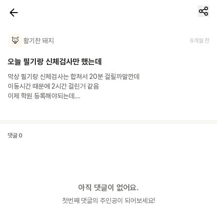
🦊
활기찬 돼지
6개월 전
오늘 필기랑 신체검사만 했는데
막상 필기랑 신체검사는 합쳐서 20분 걸릴까말깐데

이동시간 때문에 2시간 걸린거 같음

이제 학원 등록해야되는데....
댓글
0
아직 댓글이 없어요.
첫번째 댓글의 주인공이 되어보세요!