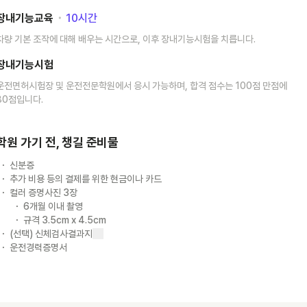
장내기능교육
･
10
시간
차량 기본 조작에 대해 배우는 시간으로, 이후 장내기능시험을 치릅니다.
장내기능시험
운전면허시험장 및 운전전문학원에서 응시 가능하며, 합격 점수는 100점 만점에
80점입니다.
학원 가기 전, 챙길 준비물
신분증
추가 비용 등의 결제를 위한 현금이나 카드
컬러 증명사진 3장
6개월 이내 촬영
규격 3.5cm x 4.5cm
(선택) 신체검사결과지
운전경력증명서