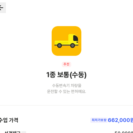
추천
1종 보통(수동)
수동변속기 차량을
운전할 수 있는 면허예요.
수업 가격
662,000
최저가보장