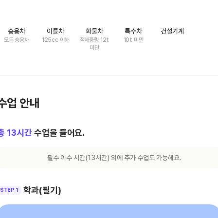
승용차
이륜차
화물차
특수차
건설기계
모든 승용차
125cc 이하
적재중량 12t
10t 미만
미만
수업 안내
총
13
시간
수업을 들어요.
필수 이수 시간(
13
시간) 외에 추가 수업도 가능해요.
학과(필기)
STEP 1