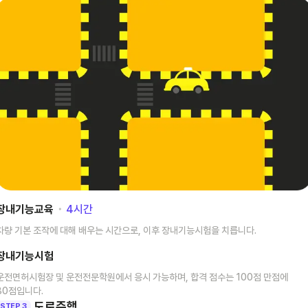
장내기능교육
･
4
시간
차량 기본 조작에 대해 배우는 시간으로, 이후 장내기능시험을 치릅니다.
장내기능시험
운전면허시험장 및 운전전문학원에서 응시 가능하며, 합격 점수는 100점 만점에
80점입니다.
도로주행
STEP 3