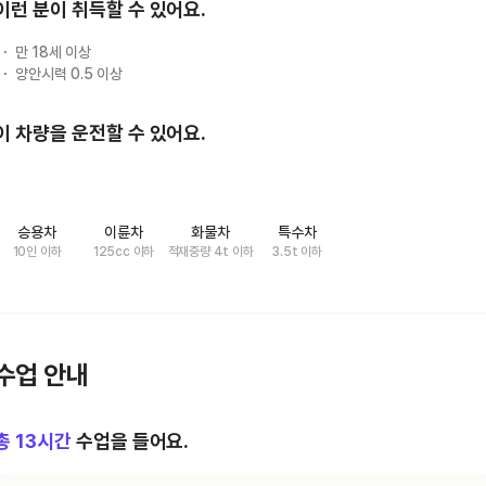
이런 분이 취득할 수 있어요.
만 18세 이상
양안시력 0.5 이상
이 차량을 운전할 수 있어요.
승용차
이륜차
화물차
특수차
10인 이하
125cc 이하
적재중량 4t 이하
3.5t 이하
수업 안내
총
13
시간
수업을 들어요.