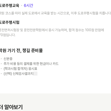
도로주행교육
･
6
시간
학원 코스를 따라 실제 도로에서 교육을 받는 시간으로, 이후 도로주행시험을 치릅니다
도로주행시험
운전면허시험장 및 운전전문학원에서 응시 가능하며, 합격 점수는 100점 만점에
70점입니다.
학원 가기 전, 챙길 준비물
신분증
추가 비용 등의 결제를 위한 현금이나 카드
(학과시험 합격자) 응시표
(선택) 신체검사결과지
더 알아보기