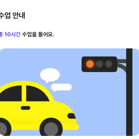
수업 안내
총
10
시간
수업을 들어요.