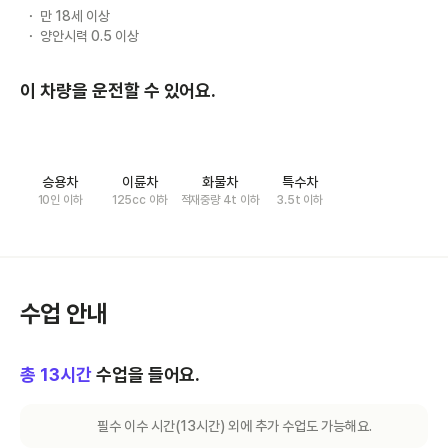
만 18세 이상
양안시력 0.5 이상
이 차량을 운전할 수 있어요.
승용차
이륜차
화물차
특수차
10인 이하
125cc 이하
적재중량 4t 이하
3.5t 이하
수업 안내
총
13
시간
수업을 들어요.
필수 이수 시간(
13
시간) 외에 추가 수업도 가능해요.