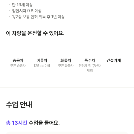
만 19세 이상
양안시력 0.8 이상
1/2종 보통 면허 취득 후 1년 이상
이 차량을 운전할 수 있어요.
승용차
이륜차
화물차
특수차
건설기계
모든 승용차
125cc 이하
모든 화물차
견인차 및 구난차
제외
수업 안내
총
13
시간
수업을 들어요.