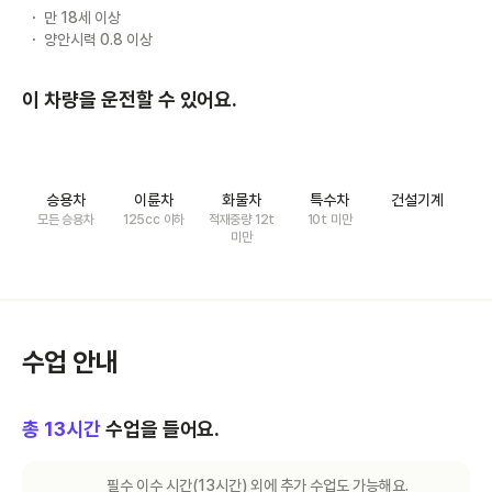
만 18세 이상
양안시력 0.8 이상
이 차량을 운전할 수 있어요.
승용차
이륜차
화물차
특수차
건설기계
모든 승용차
125cc 이하
적재중량 12t
10t 미만
미만
수업 안내
총
13
시간
수업을 들어요.
필수 이수 시간(
13
시간) 외에 추가 수업도 가능해요.