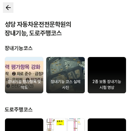
성당 자동차운전전문학원
의
장내기능
,
도로주행코스
장내기능코스
장내기능 평가항목 및
장내기능 코스 실제
2종 보통 장내기능
약도
사진
시험 영상
도로주행코스