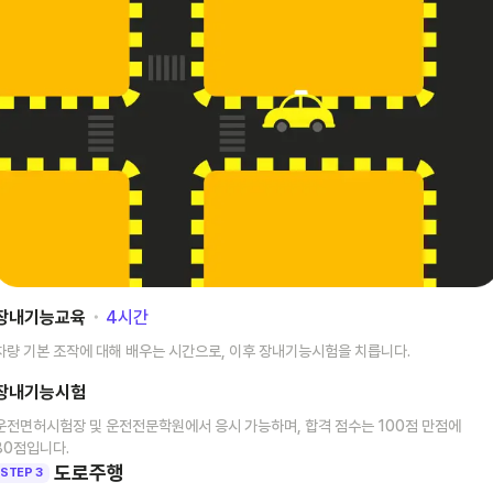
장내기능교육
･
4
시간
차량 기본 조작에 대해 배우는 시간으로, 이후 장내기능시험을 치릅니다.
장내기능시험
운전면허시험장 및 운전전문학원에서 응시 가능하며, 합격 점수는 100점 만점에
80점입니다.
도로주행
STEP 3