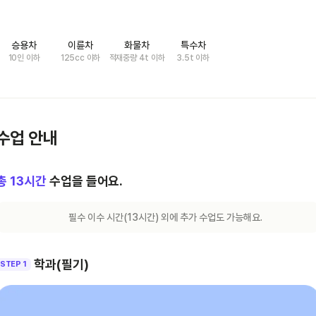
승용차
이륜차
화물차
특수차
10인 이하
125cc 이하
적재중량 4t 이하
3.5t 이하
수업 안내
총
13
시간
수업을 들어요.
필수 이수 시간(
13
시간) 외에 추가 수업도 가능해요.
학과(필기)
STEP 1