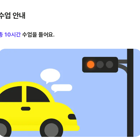
수업 안내
총
10
시간
수업을 들어요.