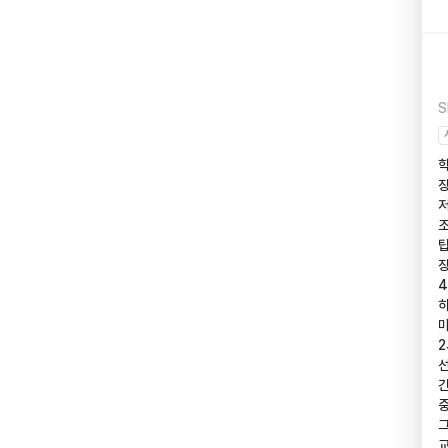
S
학
장
저
조
팁
장
4
하
마
2
선
긴
중
그
교