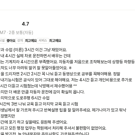
4.7
M7
·
2종 보통(자동)
시설
좋아요
강의
최고예요
서비스
최고예요
과 수업 (이론) 3시간 이건 그냥 재밌어요.

내 4시간 실제 차로 운전하면서 배우는 건데

는 기계치라 4시간으론 부족했어요. 자동차를 저음으로 조작해보는데 상향등 하향등 
작도 너무 아려워 말귀 잘 못알아들었어요. ㅎ

을 드리자면 2시간 2시간 꼭 나눠 듣고 동영상으로 공부를 꼭해야해용. 정말 
내기능시험은 공식이 있어 그대로 해야해요. 저는 4시간 듣고 개인비용으로 추가로 
시간 더듣고 시험쳤는데 낙방해서 재수했어용 ^^

지만 더 배운 만큼 자동차 운전에 감이 확실히 옵니다.

지막으로 도로주행 6시간 수업

시간씩 3번 나눠 교육 듣고 마지막 교육 듣고 시험

생님께서 잘 가르쳐 주시고 반복설명 팁을 잘 알려주세요. 제가나이가 있고 워낙 
장했지만

간에 포기 하고 싶을때도 응원해 주셨어요.

리고 모든 행정 업무는 학원에서 처리해 주셔서 불편함이 없었어요.

육 받기전  늘 안내문자와 주의사항도 가르쳐주셨습니다.
