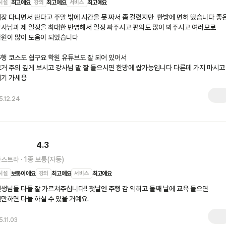
시설
최고예요
강의
최고예요
서비스
최고예요
장 다니면서 딴다고 주말 밖에 시간을 못 짜서 좀 걸렸지만  한방에 면허 땄습니다 좋은
사님과 제 일정을 최대한 반영해서 일정 짜주시고 편의도 많이 봐주시고 여러모로 
원이 많이 도움이 되었습니다

행 코스도 쉽구요 학원 유튜브도 잘 되어 있어서

거 주의 깊게 보시고 강사님 말 잘 들으시면 한방에 쌉가능입니다 다른데 가지 마시고 
여기 가세용
5.12.24
4.3
아스트라
·
1종 보통(자동)
시설
보통이에요
강의
최고예요
서비스
최고예요
생님들 다들 잘 가르쳐주십니다!! 첫날엔 주행 감 익히고 둘째 날에 교육 들으면 
만하면 다들 하실 수 있을 거예요. 
5.11.03