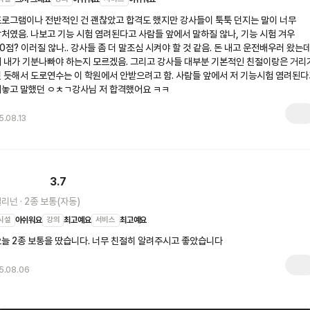
로그램이나 전반적인 건 괜찮았고 합격도 했지만 강사들이 툭툭 던지는 말이 너무 
처였음. 나보고 기능 시험 염려된다고 사람들 앞에서 말하질 않나, 기능 시험 겨우 
0점? 이러질 않나.. 강사들 좀 더 말조심 시켜야 할 것 같음. 돈 내고 운전배우러 왔는데
 내가 기분나빠야 하는지 모르겠음. 그리고 강사들 대부분 기본적인 친절이랑은 거리가
 듯해서 도로연수는 이 학원에서 안받으려고 함. 사람들 앞에서 저 기능시험 염려된다
대놓고 말했던 ㅇㅊㄱ강사님 저 합격했어요 ㅋㅋ
5.08.13
3.7
컬리넌
·
2종 보통(자동)
시설
아쉬워요
강의
최고예요
서비스
최고예요
늘 2종 보통을 땄습니다. 너무 친절히 알려주시고 좋았습니다
5.08.06