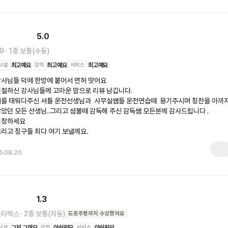
5.0
9
·
1종 보통(수동)
시설
최고예요
강의
최고예요
서비스
최고예요
사님들 덕에 한방에 붙어서 면허 땃어요

절하신 강사님들께 고마운 맘으로 리뷰 남깁니다. 

를 태워다주신 셔틀 운전선생님과  사무실쌤들 운전연습때  용기주시며 칭찬을 아끼지
았던 모든 선생님..그리고 셤볼때 감독해 주신 감독쌤 모든분께 감사드립니다 .
창하세요

리고 칭구들 죄다 여기 보낼께요.
5.08.20
1.3
스타렉스
·
2종 보통(자동)
도로주행
까지 수강했어요
시설
그저 그래요
강의
아쉬워요
서비스
아쉬워요