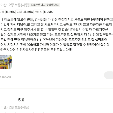
타이칸
·
2종 보통(자동)
도로주행
까지 수강했어요
시설
최고예요
강의
최고예요
서비스
최고예요
내 데스크에 있으신 분들, 강사님들 다 엄청 친절하시고 셔틀도 매번 운행되어 편하고 
미있게 학원 다녔어요! 그리고 잘 가르쳐주시고 못해도 혼내지 않고 차근차근 가르쳐 
시고 칭찬도 마구 해주셔서 잘 할 수 있었던 것 같습니다! 필기 수업 때 가르쳐주신 
팁이 실제로 시험에 나오기도 했고 기능, 도로주행도 잘 배워서 다 1번만에 합격했구 총
주일 만에 면허 취득했어요ㅎㅎ 유튜브에 기능이랑 도로주행 강의도 잘 설명되어 
어서 시험치기 전에 복습하고 가니까 이해가 더 빨랐고 합격할 수 있었어요! 집이랑 
까우시다면 안전자동차운전전문학원 추천드립니다!!!!!~~ 
6.02.28
5.0
카이맨
·
2종 보통(자동)