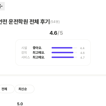
안전 운전학원 전체 후기
(
54
명)
4.6
/
5
시설
좋아요.
4.4
강의
최고예요.
4.6
서비스
최고예요.
4.7
전체
최신순
5.0