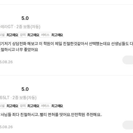
5.0
카레라GT
·
2종 보통(자동)
시설
최고예요
강의
최고예요
서비스
최고예요
기저기 상담전화 해보고 이 학원이 제일 친절한것같아서 선택했는데요 선생님들도 다
친절하시고 너무 좋았어요
5.08.26
5.0
65LT
·
2종 보통(자동)
시설
최고예요
강의
최고예요
서비스
최고예요
사님들 죄다 친절하시고..빨리 면허를 땃어요.안전학원 추천해요..
5.08.26