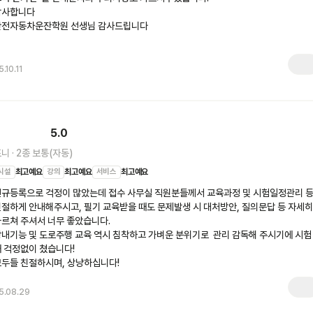
사합니다

안전자동차운잔학원 선생님 감사드립니다

5.10.11
5.0
포니
·
2종 보통(자동)
시설
최고예요
강의
최고예요
서비스
최고예요
규등록으로 걱정이 많았는데 접수 사무실 직원분들께서 교육과정 및 시험일정관리 등
절하게 안내해주시고, 필기 교육받을 때도 문제발생 시 대처방안, 질의문답 등 자세히 
르쳐 주셔서 너무 좋았습니다. 

내기능 및 도로주행 교육 역시 침착하고 가벼운 분위기로  관리 감독해 주시기에 시험 
 걱정없이 쳤습니다!

모두들 친절하시며, 상냥하십니다!
5.08.29