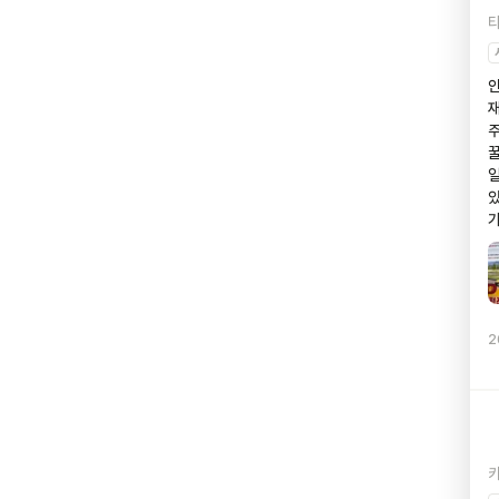
안
재
주
꿀
일
있
가
2