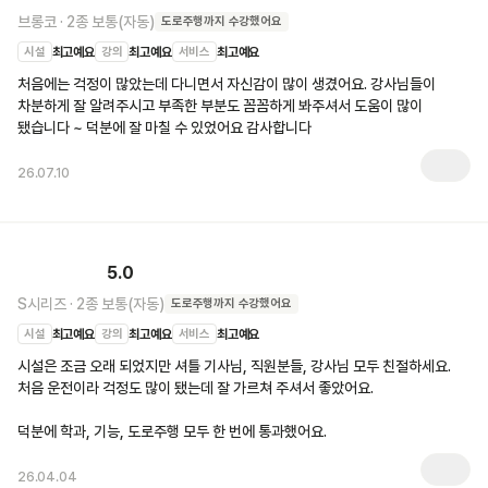
브롱코
·
2종 보통(자동)
도로주행
까지 수강했어요
시설
최고예요
강의
최고예요
서비스
최고예요
처음에는 걱정이 많았는데 다니면서 자신감이 많이 생겼어요. 강사님들이 
차분하게 잘 알려주시고 부족한 부분도 꼼꼼하게 봐주셔서 도움이 많이 
됐습니다 ~ 덕분에 잘 마칠 수 있었어요 감사합니다 
26.07.10
5.0
S시리즈
·
2종 보통(자동)
도로주행
까지 수강했어요
시설
최고예요
강의
최고예요
서비스
최고예요
시설은 조금 오래 되었지만 셔틀 기사님, 직원분들, 강사님 모두 친절하세요. 
처음 운전이라 걱정도 많이 됐는데 잘 가르쳐 주셔서 좋았어요.

덕분에 학과, 기능, 도로주행 모두 한 번에 통과했어요.
26.04.04