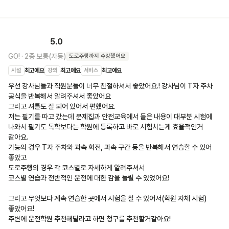
5.0
GO!
·
2종 보통(자동)
도로주행
까지 수강했어요
시설
최고예요
강의
최고예요
서비스
최고예요
우선 강사님들과 직원분들이 너무 친절하셔서 좋았어요.! 강사님이 T자 주차 
공식을 반복해서 알려주셔서 좋았어요

그리고 셔틀도 잘 되어 있어서 편했어요.

저는 필기를 따고 갔는데 문제집과 안전교육에서 들은 내용이 대부분 시험에 
나와서 필기도 독학보다는 학원에 등록하고 바로 시험치는게 효율적인거 
같아요.

기능의 경우 T자 주차와 과속 회전, 과속 구간 등을 반복해서 연습할 수 있어 
좋았고

도로주행의 경우 각 코스별로 자세하게 알려주셔서

코스별 연습과 전반적인 운전에 대한 감을 늘릴 수 있었어요!

그리고 무엇보다 계속 연습한 곳에서 시험을 칠 수 있어서(학원 자체 시험) 
좋았어요!

주변에 운전학원 추천해달라고 하면 청구를 추천할거같아요! 