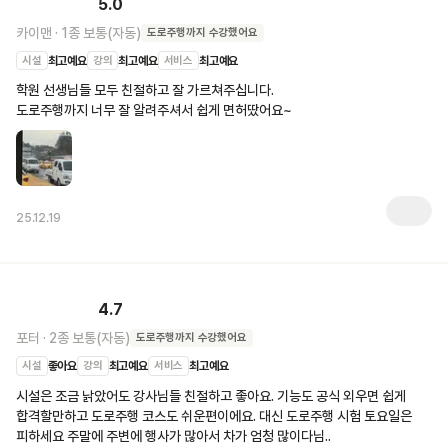
5.0
카이맨
·
1종 보통(자동)
도로주행
까지 수강했어요
시설
최고예요
강의
최고예요
서비스
최고예요
학원 선생님들 모두 친절하고 잘 가르쳐주십니다.

도로주행까지 너무 잘 알려주셔서 쉽게 면허땄어요~
25.12.19
4.7
포터
·
2종 보통(자동)
도로주행
까지 수강했어요
시설
좋아요
강의
최고예요
서비스
최고예요
시설은 조금 낡았어도 강사님들 친절하고 좋아요. 기능도 공식 외우면 쉽게 
합격할만하고 도로주행 코스도 쉬운편이에요. 대신 도로주행 시험 토요일은 
피하세요 주말에 주변에 행사가 많아서 차가 엄청 많이다님..