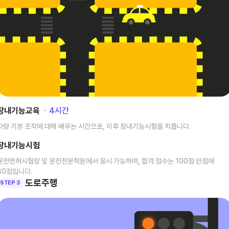
장내기능교육
･
4
시간
차량 기본 조작에 대해 배우는 시간으로, 이후 장내기능시험을 치릅니다.
장내기능시험
운전면허시험장 및 운전전문학원에서 응시 가능하며, 합격 점수는 100점 만점에
80점입니다.
도로주행
STEP 3