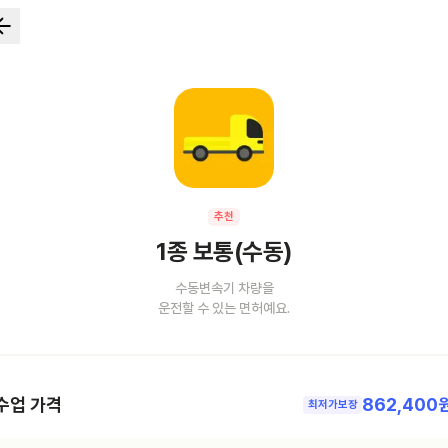
추천
1종 보통(수동)
수동변속기 차량을
운전할 수 있는 면허예요.
수업 가격
862,400
최저가보장