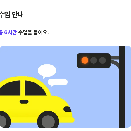
수업 안내
총
6
시간
수업을 들어요.