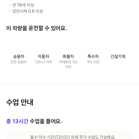
만 18세 이상
양안시력 0.8 이상
이 차량을 운전할 수 있어요.
승용차
이륜차
화물차
특수차
건설기계
모든 승용차
125cc 이하
적재중량 12t
10t 미만
미만
수업 안내
총
13
시간
수업을 들어요.
필수 이수 시간(
13
시간) 외에 추가 수업도 가능해요.