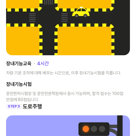
장내기능교육
･
4
시간
차량 기본 조작에 대해 배우는 시간으로, 이후 장내기능시험을 치릅니다.
장내기능시험
운전면허시험장 및 운전전문학원에서 응시 가능하며, 합격 점수는 100점
만점에 80점입니다.
도로주행
STEP 3