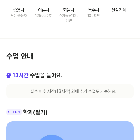
승용차
이륜차
화물차
특수차
건설기계
모든 승용차
125cc 이하
적재중량 12t
10t 미만
미만
수업 안내
총
13
시간
수업을 들어요.
필수 이수 시간(
13
시간) 외에 추가 수업도 가능해요.
학과(필기)
STEP 1