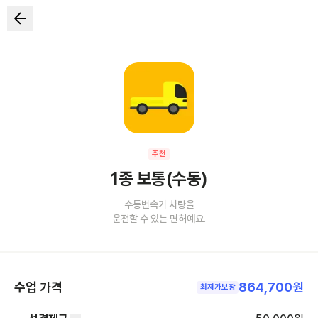
추천
1종 보통(수동)
수동변속기 차량을
운전할 수 있는 면허예요.
수업 가격
864,700원
최저가보장