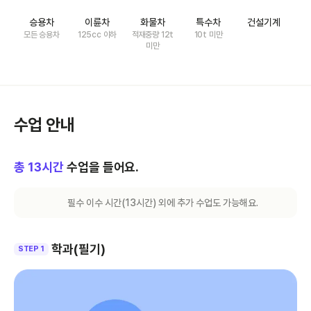
승용차
이륜차
화물차
특수차
건설기계
모든 승용차
125cc 이하
적재중량 12t
10t 미만
미만
수업 안내
총
13
시간
수업을 들어요.
필수 이수 시간(
13
시간) 외에 추가 수업도 가능해요.
학과(필기)
STEP 1