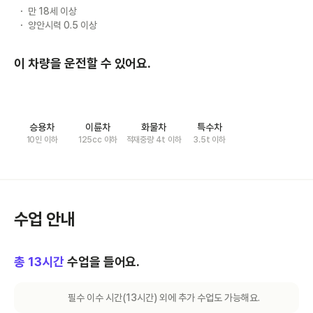
만 18세 이상
양안시력 0.5 이상
이 차량을 운전할 수 있어요.
승용차
이륜차
화물차
특수차
10인 이하
125cc 이하
적재중량 4t 이하
3.5t 이하
수업 안내
총
13
시간
수업을 들어요.
필수 이수 시간(
13
시간) 외에 추가 수업도 가능해요.