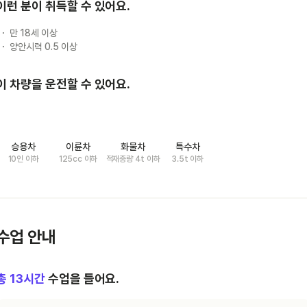
이런 분이 취득할 수 있어요.
만 18세 이상
양안시력 0.5 이상
이 차량을 운전할 수 있어요.
승용차
이륜차
화물차
특수차
10인 이하
125cc 이하
적재중량 4t 이하
3.5t 이하
수업 안내
총
13
시간
수업을 들어요.