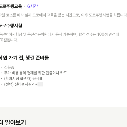
도로주행교육
･
6
시간
학원 코스를 따라 실제 도로에서 교육을 받는 시간으로, 이후 도로주행시험을 치릅니다
도로주행시험
운전면허시험장 및 운전전문학원에서 응시 가능하며, 합격 점수는 100점 만점에
70점입니다.
학원 가기 전, 챙길 준비물
신분증
추가 비용 등의 결제를 위한 현금이나 카드
(학과시험 합격자) 응시표
(선택) 신체검사결과지
더 알아보기