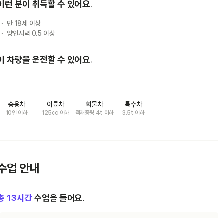
이런 분이 취득할 수 있어요.
만 18세 이상
양안시력 0.5 이상
이 차량을 운전할 수 있어요.
승용차
이륜차
화물차
특수차
10인 이하
125cc 이하
적재중량 4t 이하
3.5t 이하
수업 안내
총
13
시간
수업을 들어요.