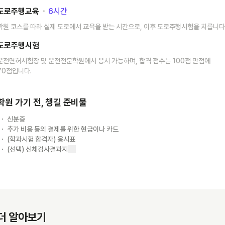
도로주행교육
･
6
시간
학원 코스를 따라 실제 도로에서 교육을 받는 시간으로, 이후 도로주행시험을 치릅니다
도로주행시험
운전면허시험장 및 운전전문학원에서 응시 가능하며, 합격 점수는 100점 만점에
70점입니다.
학원 가기 전, 챙길 준비물
신분증
추가 비용 등의 결제를 위한 현금이나 카드
(학과시험 합격자) 응시표
(선택) 신체검사결과지
더 알아보기