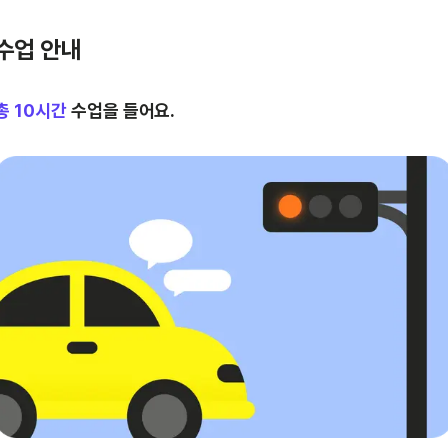
수업 안내
총
10
시간
수업을 들어요.