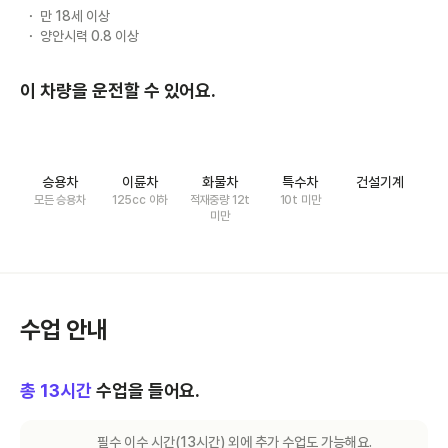
만 18세 이상
양안시력 0.8 이상
이 차량을 운전할 수 있어요.
승용차
이륜차
화물차
특수차
건설기계
모든 승용차
125cc 이하
적재중량 12t
10t 미만
미만
수업 안내
총
13
시간
수업을 들어요.
필수 이수 시간(
13
시간) 외에 추가 수업도 가능해요.