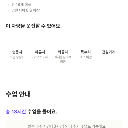
만 18세 이상
양안시력 0.8 이상
이 차량을 운전할 수 있어요.
승용차
이륜차
화물차
특수차
건설기계
모든 승용차
125cc 이하
적재중량 12t
10t 미만
미만
수업 안내
총
13
시간
수업을 들어요.
필수 이수 시간(
13
시간) 외에 추가 수업도 가능해요.