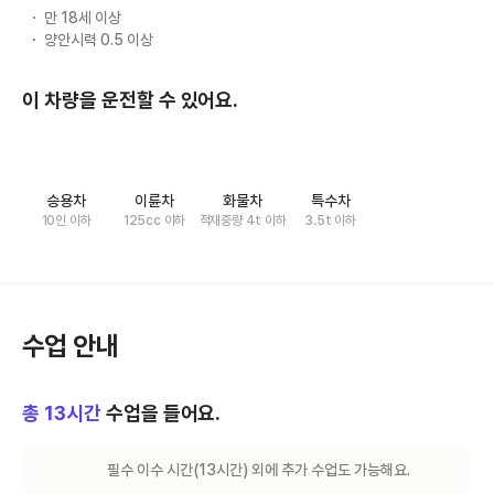
만 18세 이상
양안시력 0.5 이상
이 차량을 운전할 수 있어요.
승용차
이륜차
화물차
특수차
10인 이하
125cc 이하
적재중량 4t 이하
3.5t 이하
수업 안내
총
13
시간
수업을 들어요.
필수 이수 시간(
13
시간) 외에 추가 수업도 가능해요.