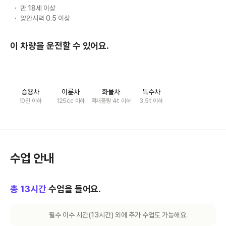
만 18세 이상
양안시력 0.5 이상
이 차량을 운전할 수 있어요.
승용차
이륜차
화물차
특수차
10인 이하
125cc 이하
적재중량 4t 이하
3.5t 이하
수업 안내
총
13
시간
수업을 들어요.
필수 이수 시간(
13
시간) 외에 추가 수업도 가능해요.