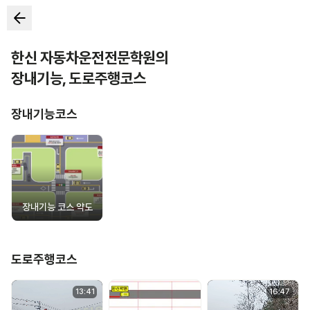
한신 자동차운전전문학원
의
장내기능
,
도로주행코스
장내기능코스
장내기능 코스 약도
도로주행코스
13
:
41
16
:
47