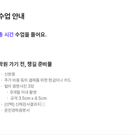
수업 안내
총
시간
수업을 들어요.
학원 가기 전, 챙길 준비물
신분증
추가 비용 등의 결제를 위한 현금이나 카드
컬러 증명사진 3장
6개월 이내 촬영
규격 3.5cm x 4.5cm
(선택) 신체검사결과지
운전경력증명서