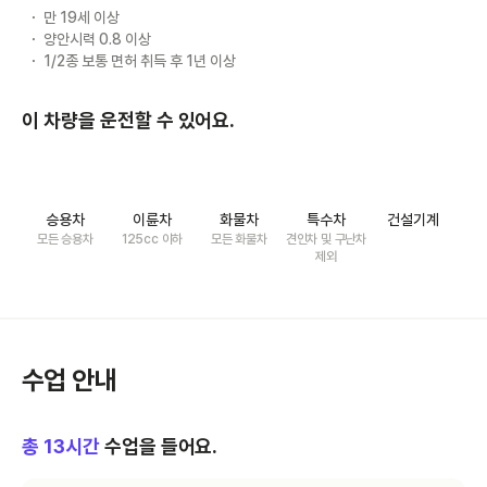
만 19세 이상
양안시력 0.8 이상
1/2종 보통 면허 취득 후 1년 이상
이 차량을 운전할 수 있어요.
승용차
이륜차
화물차
특수차
건설기계
모든 승용차
125cc 이하
모든 화물차
견인차 및 구난차
제외
수업 안내
총
13
시간
수업을 들어요.