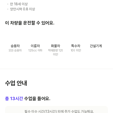
만 18세 이상
양안시력 0.8 이상
이 차량을 운전할 수 있어요.
승용차
이륜차
화물차
특수차
건설기계
모든 승용차
125cc 이하
적재중량 12t
10t 미만
미만
수업 안내
총
13
시간
수업을 들어요.
필수 이수 시간(
13
시간) 외에 추가 수업도 가능해요.