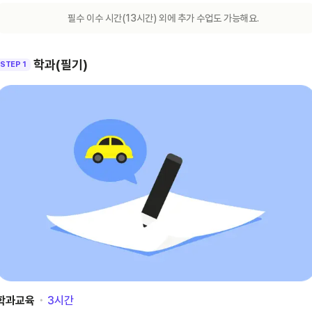
필수 이수 시간(
13
시간) 외에 추가 수업도 가능해요.
학과(필기)
STEP 1
학과교육
･
3
시간