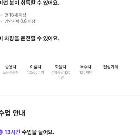
이런 분이 취득할 수 있어요.
만 18세 이상
양안시력 0.8 이상
이 차량을 운전할 수 있어요.
승용차
이륜차
화물차
특수차
건설기계
모든 승용차
125cc 이하
적재중량 12t
10t 미만
미만
수업 안내
총
13
시간
수업을 들어요.