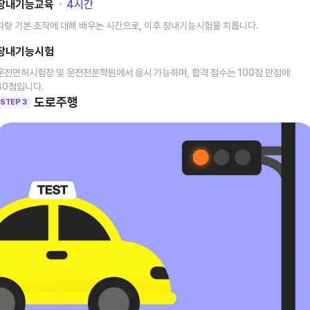
장내기능교육
･
4
시간
차량 기본 조작에 대해 배우는 시간으로, 이후 장내기능시험을 치릅니다.
장내기능시험
운전면허시험장 및 운전전문학원에서 응시 가능하며, 합격 점수는 100점 만점에
80점입니다.
도로주행
STEP 3