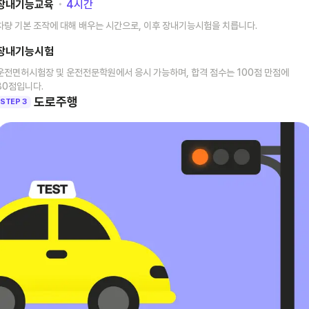
장내기능교육
･
4
시간
차량 기본 조작에 대해 배우는 시간으로, 이후 장내기능시험을 치릅니다.
장내기능시험
운전면허시험장 및 운전전문학원에서 응시 가능하며, 합격 점수는 100점 만점에
80점입니다.
도로주행
STEP 3