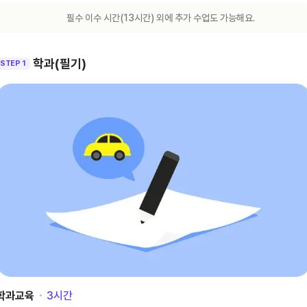
필수 이수 시간(
13
시간) 외에 추가 수업도 가능해요.
학과(필기)
STEP 1
학과교육
･
3
시간