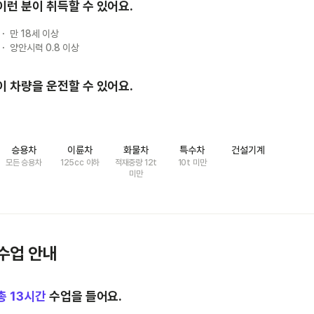
이런 분이 취득할 수 있어요.
만 18세 이상
양안시력 0.8 이상
이 차량을 운전할 수 있어요.
승용차
이륜차
화물차
특수차
건설기계
모든 승용차
125cc 이하
적재중량 12t
10t 미만
미만
수업 안내
총
13
시간
수업을 들어요.