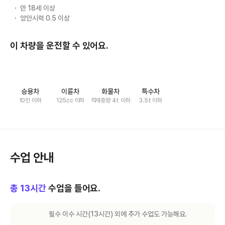
만 18세 이상
양안시력 0.5 이상
이 차량을 운전할 수 있어요.
승용차
이륜차
화물차
특수차
10인 이하
125cc 이하
적재중량 4t 이하
3.5t 이하
수업 안내
총
13
시간
수업을 들어요.
필수 이수 시간(
13
시간) 외에 추가 수업도 가능해요.