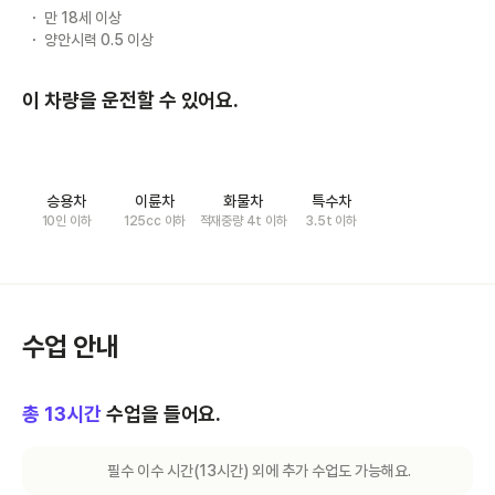
만 18세 이상
양안시력 0.5 이상
이 차량을 운전할 수 있어요.
승용차
이륜차
화물차
특수차
10인 이하
125cc 이하
적재중량 4t 이하
3.5t 이하
수업 안내
총
13
시간
수업을 들어요.
필수 이수 시간(
13
시간) 외에 추가 수업도 가능해요.