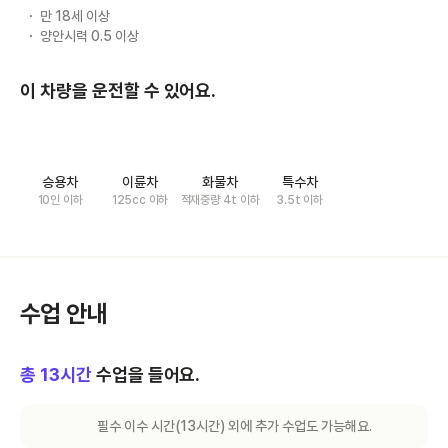
만 18세 이상
양안시력 0.5 이상
이 차량을 운전할 수 있어요.
승용차
이륜차
화물차
특수차
10인 이하
125cc 이하
적재중량 4t 이하
3.5t 이하
수업 안내
총
13
시간
수업을 들어요.
필수 이수 시간(
13
시간) 외에 추가 수업도 가능해요.