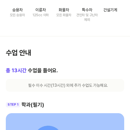
승용차
이륜차
화물차
특수차
건설기계
모든 승용차
125cc 이하
모든 화물차
견인차 및 구난차
제외
수업 안내
총
13
시간
수업을 들어요.
필수 이수 시간(
13
시간) 외에 추가 수업도 가능해요.
학과(필기)
STEP 1