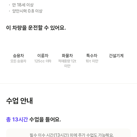
만 18세 이상
양안시력 0.8 이상
이 차량을 운전할 수 있어요.
승용차
이륜차
화물차
특수차
건설기계
모든 승용차
125cc 이하
적재중량 12t
10t 미만
미만
수업 안내
총
13
시간
수업을 들어요.
필수 이수 시간(
13
시간) 외에 추가 수업도 가능해요.