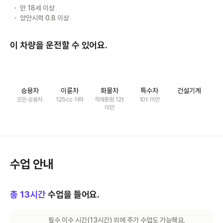
만 18세 이상
양안시력 0.8 이상
이 차량을 운전할 수 있어요.
승용차
이륜차
화물차
특수차
건설기계
모든 승용차
125cc 이하
적재중량 12t
10t 미만
미만
수업 안내
총
13
시간
수업을 들어요.
필수 이수 시간(
13
시간) 외에 추가 수업도 가능해요.