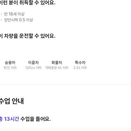
이런 분이 취득할 수 있어요.
만 18세 이상
양안시력 0.5 이상
이 차량을 운전할 수 있어요.
승용차
이륜차
화물차
특수차
10인 이하
125cc 이하
적재중량 4t 이하
3.5t 이하
수업 안내
총
13
시간
수업을 들어요.