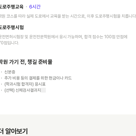
도로주행교육
･
6
시간
학원 코스를 따라 실제 도로에서 교육을 받는 시간으로, 이후 도로주행시험을 치릅니다
도로주행시험
운전면허시험장 및 운전전문학원에서 응시 가능하며, 합격 점수는 100점 만점에
70점입니다.
학원 가기 전, 챙길 준비물
신분증
추가 비용 등의 결제를 위한 현금이나 카드
(학과시험 합격자) 응시표
(선택) 신체검사결과지
더 알아보기